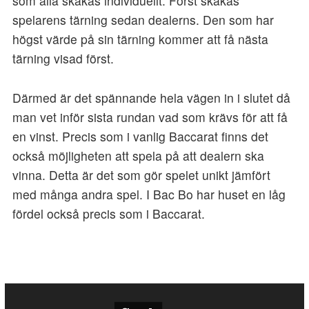
som alla skakas individuellt. Först skakas
spelarens tärning sedan dealerns. Den som har
högst värde på sin tärning kommer att få nästa
tärning visad först.
Därmed är det spännande hela vägen in i slutet då
man vet inför sista rundan vad som krävs för att få
en vinst. Precis som i vanlig Baccarat finns det
också möjligheten att spela på att dealern ska
vinna. Detta är det som gör spelet unikt jämfört
med många andra spel. I Bac Bo har huset en låg
fördel också precis som i Baccarat.