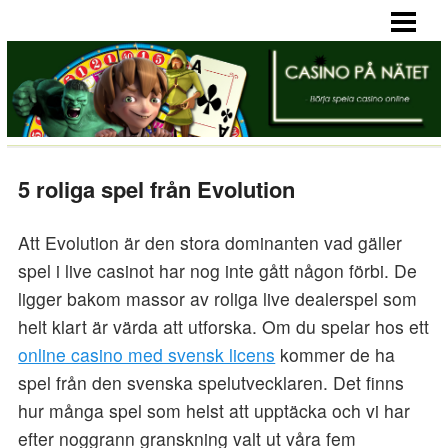
START
SVENSKA CASINO
HIGHROLLER
SPELA CASINO
BRA CASINON
5 roliga spel från Evolution
VAD ÄR CASINO?
VÄLJ RÄTT SPELSAJT
Att Evolution är den stora dominanten vad gäller
spel i live casinot har nog inte gått någon förbi. De
BÄST CASINO BONUS
ligger bakom massor av roliga live dealerspel som
CASINOSPEL
helt klart är värda att utforska. Om du spelar hos ett
SPEL FRÅN EVOLUTION
online casino med svensk licens
kommer de ha
BLACKJACK
spel från den svenska spelutvecklaren. Det finns
ROULETTE
hur många spel som helst att upptäcka och vi har
efter noggrann granskning valt ut våra fem
SPELAUTOMATER