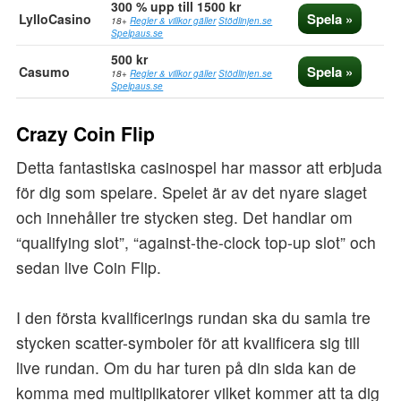
300 % upp till 1500 kr
Spela »
LylloCasino
18+
Regler & villkor gäller
Stödlinjen.se
Spelpaus.se
500 kr
Spela »
Casumo
18+
Regler & villkor gäller
Stödlinjen.se
Spelpaus.se
Crazy Coin Flip
Detta fantastiska casinospel har massor att erbjuda
för dig som spelare. Spelet är av det nyare slaget
och innehåller tre stycken steg. Det handlar om
“qualifying slot”, “against-the-clock top-up slot” och
sedan live Coin Flip.
I den första kvalificerings rundan ska du samla tre
stycken scatter-symboler för att kvalificera sig till
live rundan. Om du har turen på din sida kan de
komma med multiplikatorer vilket kommer att ta dig