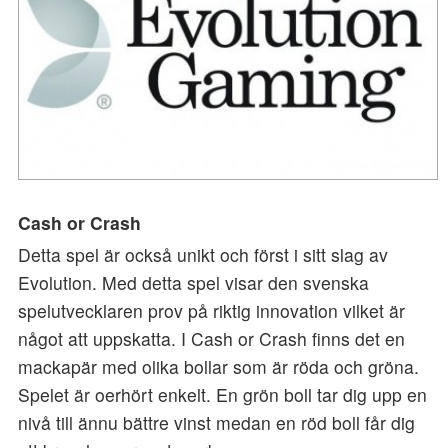
Cash or Crash
Detta spel är också unikt och först i sitt slag av
Evolution. Med detta spel visar den svenska
spelutvecklaren prov på riktig innovation vilket är
något att uppskatta. I Cash or Crash finns det en
mackapär med olika bollar som är röda och gröna.
Spelet är oerhört enkelt. En grön boll tar dig upp en
nivå till ännu bättre vinst medan en röd boll får dig