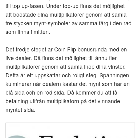
till top up-fasen. Under top-up finns det möjlighet
att boostade dina multiplikatorer genom att samla
tre stycken mynt-symboler av samma färg i den rad
som finns i mitten.
Det tredje steget är Coin Flip bonusrunda med en
live dealer. Då finns det möjlighet till ännu fler
multiplikatorer genom att samla ihop dina vinster.
Detta är ett uppskattar och roligt steg. Spänningen
kulminerar när dealern kastar det mynt som har en
blå sida och en röd sida. Då kommer du att få
betalning utifrån multiplikatorn på det vinnande
myntet sida.